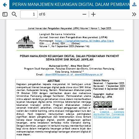
PERAN MANAJEMEN KEUANGAN DIGITAL DALAM PEMBAYARAN PAYMENT SISWA-SISWI SMK IKHLAS JAWILAN