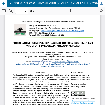
PENGUATAN PARTISIPASI PUBLIK PELAJAR MELALUI SOSIALISASI KOMUNIKASI YANG EFEKTIF DALAM KEGIATAN KEMASYARAKATAN