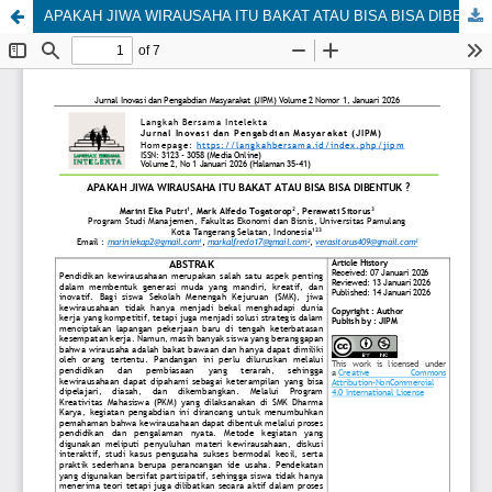
APAKAH JIWA WIRAUSAHA ITU BAKAT ATAU BISA BISA DIBENTUK ?