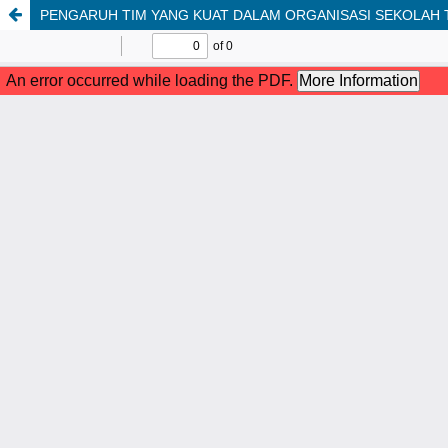
PENGARUH TIM YANG KUAT DALAM ORGANISASI SEKOLAH TE