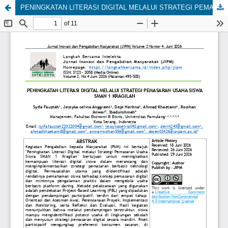
PENINGKATAN LITERASI DIGITAL MELALUI STRATEGI PEMASARAN USAHA SISWA SMAN 1 KRAGILAN