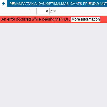
PEMANFAATAN AI DAN OPTIMALISASI CV ATS-FRIENDLY UN