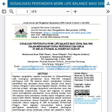
SOSIALISASI PENTINGNYA WORK LIFE BALANCE BAGI SISWA SMA/SMK DALAM MENGHADAPI DUNIA PENDIDIKAN DAN KERJA DI SMK AS-SYUHADA AL-KHAIRIYAH CILEGON