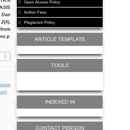
TASI
Open Access Policy
ASIS
Author Fees
 Dan
,
2
(4),
Plagiarism Policy
from
dex.p
ARTICLE TEMPLATE
TOOLS
ovasi
uni)
INDEXED IN
CONTACT PERSON