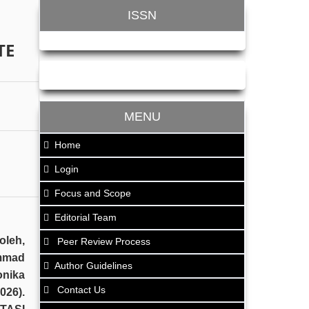
ISSN
TE
MENU
Home
Login
Focus and Scope
Editorial Team
oleh,
Peer Review Process
mmad
Author Guidelines
onika
Contact Us
6).