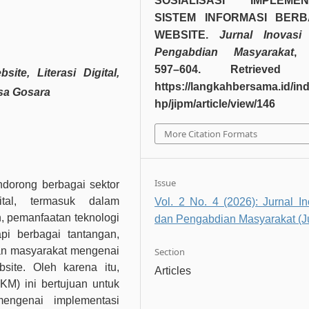
SOSIALISASI IMPLEMEN
SISTEM INFORMASI BERB
WEBSITE.
Jurnal Inovasi
Pengabdian Masyarakat
597–604. Retrieved 
ite, Literasi Digital,
https://langkahbersama.id/in
esa Gosara
hp/jipm/article/view/146
More Citation Formats
Issue
ndorong berbagai sektor
ital, termasuk dalam
Vol. 2 No. 4 (2026): Jurnal In
 pemanfaatan teknologi
dan Pengabdian Masyarakat (J
pi berbagai tantangan,
aman masyarakat mengenai
Section
site. Oleh karena itu,
Articles
M) ini bertujuan untuk
engenai implementasi