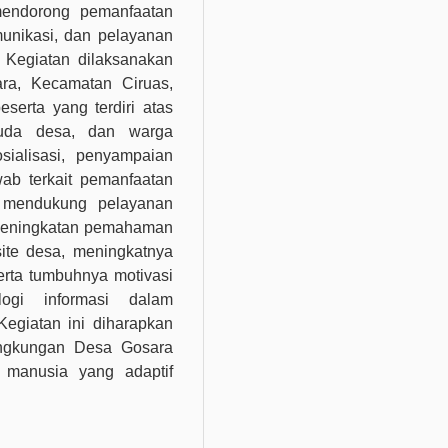
 mendorong pemanfaatan
munikasi, dan pelayanan
n. Kegiatan dilaksanakan
ra, Kecamatan Ciruas,
erta yang terdiri atas
muda desa, dan warga
sialisasi, penyampaian
awab terkait pemanfaatan
m mendukung pelayanan
 peningkatan pemahaman
ite desa, meningkatnya
serta tumbuhnya motivasi
logi informasi dalam
Kegiatan ini diharapkan
lingkungan Desa Gosara
 manusia yang adaptif