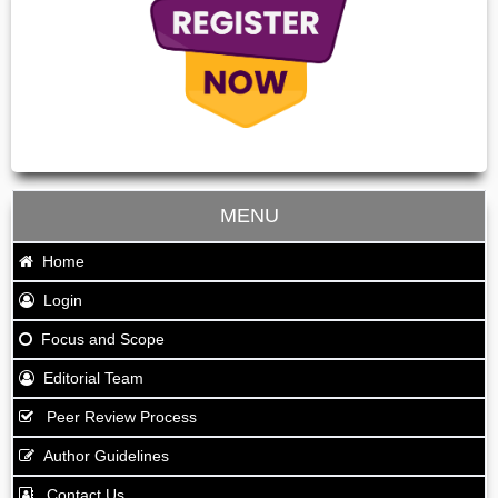
MENU
Home
Login
Focus and Scope
Editorial Team
Peer Review Process
Author Guidelines
Contact Us