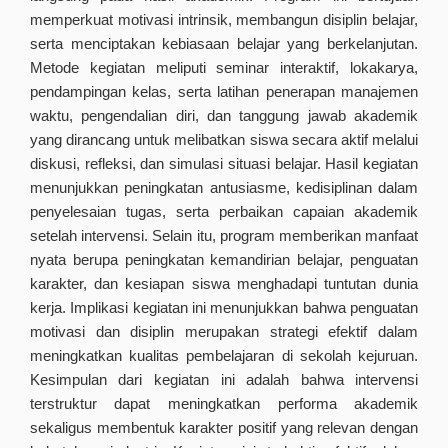
memperkuat motivasi intrinsik, membangun disiplin belajar,
serta menciptakan kebiasaan belajar yang berkelanjutan.
Metode kegiatan meliputi seminar interaktif, lokakarya,
pendampingan kelas, serta latihan penerapan manajemen
waktu, pengendalian diri, dan tanggung jawab akademik
yang dirancang untuk melibatkan siswa secara aktif melalui
diskusi, refleksi, dan simulasi situasi belajar. Hasil kegiatan
menunjukkan peningkatan antusiasme, kedisiplinan dalam
penyelesaian tugas, serta perbaikan capaian akademik
setelah intervensi. Selain itu, program memberikan manfaat
nyata berupa peningkatan kemandirian belajar, penguatan
karakter, dan kesiapan siswa menghadapi tuntutan dunia
kerja. Implikasi kegiatan ini menunjukkan bahwa penguatan
motivasi dan disiplin merupakan strategi efektif dalam
meningkatkan kualitas pembelajaran di sekolah kejuruan.
Kesimpulan dari kegiatan ini adalah bahwa intervensi
terstruktur dapat meningkatkan performa akademik
sekaligus membentuk karakter positif yang relevan dengan