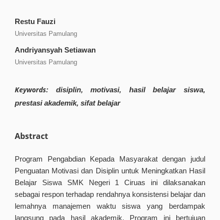
Restu Fauzi
Universitas Pamulang
Andriyansyah Setiawan
Universitas Pamulang
Keywords:
disiplin, motivasi, hasil belajar siswa,
prestasi akademik, sifat belajar
Abstract
Program Pengabdian Kepada Masyarakat dengan judul
Penguatan Motivasi dan Disiplin untuk Meningkatkan Hasil
Belajar Siswa SMK Negeri 1 Ciruas ini dilaksanakan
sebagai respon terhadap rendahnya konsistensi belajar dan
lemahnya manajemen waktu siswa yang berdampak
langsung pada hasil akademik. Program ini bertujuan