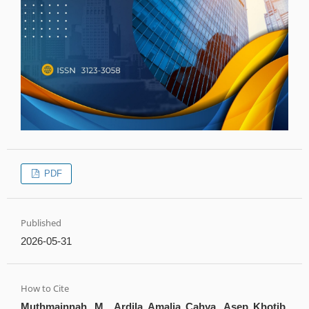
PDF
Published
2026-05-31
How to Cite
Muthmainnah, M., Ardila Amalia Cahya, Asep Khotib,